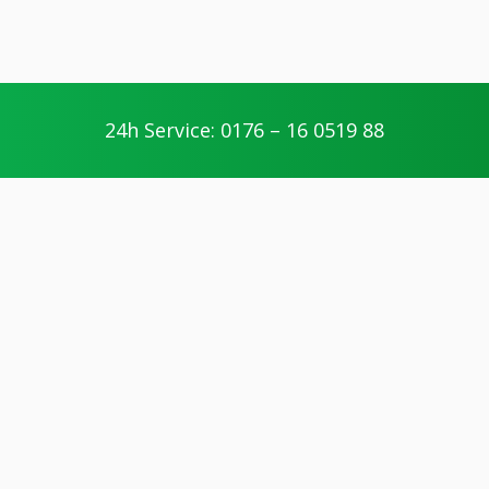
24h Service: 0176 – 16 0519 88
Ihre Vorteile
geschultes Personal
Die Handwerker unserer Partner werden
geschult und nehmen regelmäßig an
Weiterbildungen teil.
kompetente Arbeitsweise
Unsere Partner arbeiten fair und
transparent. Die jeweiligen Handwerker
unserer Partner erläutern Ihnen anfallende